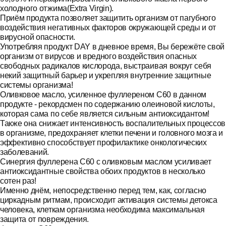
холодного отжима(Extra Virgin).
Приём продукта позволяет защитить организм от пагубного
воздействия негативных факторов окружающей среды и от
вирусной опасности.
Употребляя продукт DAY в дневное время, Вы бережёте свой
организм от вирусов и вредного воздействия опасных
свободных радикалов кислорода, выстраивая вокруг себя
некий защитный барьер и укрепляя внутренние защитные
системы организма!
Оливковое масло, усиленное фуллереном С60 в данном
продукте - рекордсмен по содержанию олеиновой кислоты,
которая сама по себе является сильным антиоксидантом!
Также она снижает интенсивность воспалительных процессов
в организме, предохраняет клетки печени и головного мозга и
эффективно способствует профилактике онкологических
заболеваний.
Синергия фуллерена С60 с оливковым маслом усиливает
антиоксидантные свойства обоих продуктов в несколько
сотен раз!
Именно днём, непосредственно перед тем, как, согласно
циркадным ритмам, происходит активация системы детокса
человека, клеткам организма необходима максимальная
защита от повреждения.