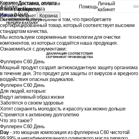
Каталог
Корзина
Доставка, оплата
Доставка, оплата и
Личный
Каталог
Помощь
и возврат
Ваша корзина пуста
Помощь
возврат
кабинет
Итого
0 RUB
Личный кабинет
Главная
Каталог
Корзина
Вы можете быть уверены в том, что приобретаете
К ОФОРМЛЕНИЮ ЗАКАЗА
ПЕРЕЙТИ В КАТАЛОГ
сертифицированный товар, который соответствует высоким
стандартам качества.
Мы используем современные технологии для очистки
компонентов, из которых создаётся наша продукция.
Ознакомиться с документами:
ДЕКЛАРАЦИЯ СООТВЕТСТВИЯ
СЕРТИФИКАТ ПРОИЗВОДСТВА
Фуллерен С60 День
Мощный продукт создает антиоксидантную защиту организма
в течение дня. Это продукт для защиты от вирусов и вредного
воздействия опасных радикалов.
Фуллерен С60 День
Для людей, которые:
Ведут активный образ жизни
Заботятся о своем здоровье
Хотят сохранять молодость и красоту как можно дольше
Стремятся к активному долголетию
Что это такое?
Фуллерен С60 День
Day
- это мощная композиция из фуллерена С60 чистотой
99,99% и нерафинированного оливкового масла первого