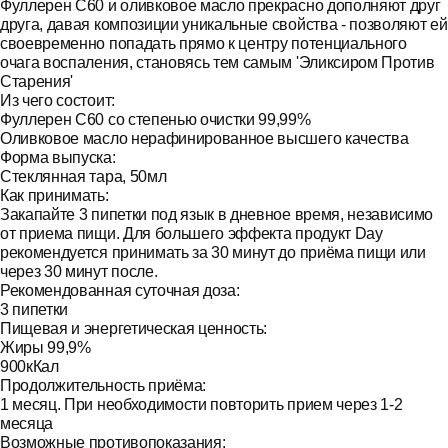
Фуллерен С60 и оливковое масло прекрасно дополняют друг
друга, давая композиции уникальные свойства - позволяют ей
своевременно попадать прямо к центру потенциального
очага воспаления, становясь тем самым 'Эликсиром Против
Старения'
Из чего состоит:
Фуллерен С60 со степенью очистки 99,99%
Оливковое масло нерафинированное высшего качества
Форма выпуска:
Стеклянная тара, 50мл
Как принимать:
Закапайте 3 пипетки под язык в дневное время, независимо
от приема пищи. Для большего эффекта продукт Day
рекомендуется принимать за 30 минут до приёма пищи или
через 30 минут после.
Рекомендованная суточная доза:
3 пипетки
Пищевая и энергетическая ценность:
Жиры 99,9%
900кКал
Продолжительность приёма:
1 месяц. При необходимости повторить прием через 1-2
месяца
Возможные противопоказания: