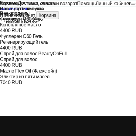
Каталог
Корзина
Доставка, оплата
Каталог
Доставка, оплата и возврат
Помощь
Личный кабинет
и возврат
Ваша корзина пуста
Помощь
Главная
Категории
Все товары
Все продукты
Итого
0 RUB
Личный кабинет
Корзина
Фуллерен С60 Утро
К ОФОРМЛЕНИЮ ЗАКАЗА
ПЕРЕЙТИ В КАТАЛОГ
Конопляное масло
4400 RUB
Фуллерен С60 Гель
Регенерирующий гель
4400 RUB
Спрей для волос BeautyOnFull
Спрей для волос
4400 RUB
Масло Flex Oil (Флекс ойл)
Эликсир из пяти масел
7040 RUB