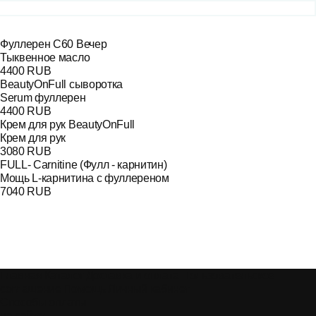
Фуллерен С60 Вечер
Тыквенное масло
4400 RUB
BeautyOnFull сыворотка
Serum фуллерен
4400 RUB
Крем для рук BeautyOnFull
Крем для рук
3080 RUB
FULL- Carnitine (Фулл - карнитин)
Мощь L-карнитина с фуллереном
7040 RUB
Главная
Каталог
Доставка и оплата
Пользовательское
соглашение
Помощь
Личный кабинет
Способы оплаты
на сайте: