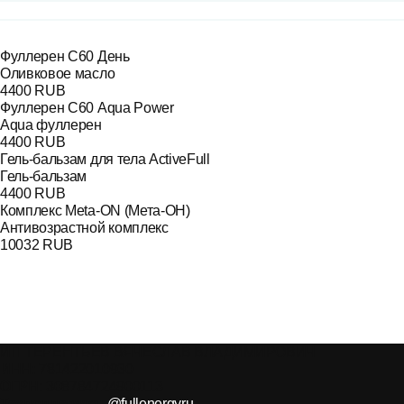
Фуллерен С60 День
Оливковое масло
4400 RUB
Фуллерен С60 Aqua Power
Aqua фуллерен
4400 RUB
Гель-бальзам для тела ActiveFull
Гель-бальзам
4400 RUB
Комплекс Meta-ON (Мета-ОН)
Антивозрастной комплекс
10032 RUB
ИП ТЕРЕНТЬЕВ ВЯЧЕСЛАВ ВЛАДИМИРОВИЧ
ИНН:
781422010930
ОГРН:
308784724900113
Техподдержка:
@fullenergyru