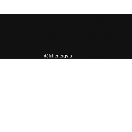
ИП ТЕРЕНТЬЕВ
Главная
Каталог
ВЯЧЕСЛАВ
Доставка и оплата
ВЛАДИМИРОВИЧ
Пользовательское
ИНН:
781422010930
соглашение
ОГРН:
Помощь
Личный
308784724900113
кабинет
Техподдержка:
Способы оплаты
@fullenergyru
на сайте: