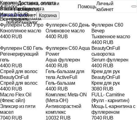
Каталог
Корзина
Доставка, оплата
Доставка, оплата и
Личный
Каталог
Помощь
и возврат
Ваша корзина пуста
Помощь
возврат
кабинет
Итого
0 RUB
Личный кабинет
Главная
Категории
Все товары
Корзина
Все продукты
К ОФОРМЛЕНИЮ ЗАКАЗА
ПЕРЕЙТИ В КАТАЛОГ
Фуллерен С60 Утро
Фуллерен С60 День
Фуллерен С60
Конопляное масло
Оливковое масло
Вечер
4400 RUB
4400 RUB
Тыквенное масло
4400 RUB
Фуллерен С60 Гель
Фуллерен С60 Aqua
BeautyOnFull
Регенерирующий
Power
сыворотка
гель
Aqua фуллерен
Serum фуллерен
4400 RUB
4400 RUB
4400 RUB
Спрей для волос
Гель-бальзам для
Крем для рук
BeautyOnFull
тела ActiveFull
BeautyOnFull
Спрей для волос
Гель-бальзам
Крем для рук
4400 RUB
4400 RUB
3080 RUB
Масло Flex Oil
Комплекс Meta-ON
FULL- Carnitine
(Флекс ойл)
(Мета-ОН)
(Фулл - карнитин)
Эликсир из пяти
Антивозрастной
Мощь L-карнитина с
масел
комплекс
фуллереном
7040 RUB
10032 RUB
7040 RUB